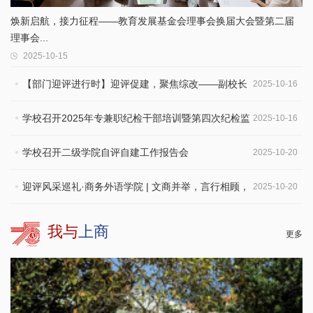
焕新启航，接力征程——教育发展基金会理事会换届大会暨第二届
理事会...
2025-10-15
【部门迎评进行时】迎评促建，聚焦综改——副校长
2025-10-16
张绍华带队赴上...
学校召开2025年专兼职纪检干部培训暨第四次纪检监
2025-10-16
察工作例会
学校召开二级学院自评自建工作报告会
2025-10-20
迎评风采巡礼·商务外语学院 | 文商并举，言行相顾，
2025-10-20
培养复合...
我与
上商
更多