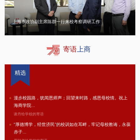
上海市政协副主席陈群一行来校考察调研工作
寄语
上商
精选
漫步校园路，犹闻恩师声；回望来时路，感恩母校情。祝上
海商学院...
谢丹给学校的寄语
“厚德博学，经世济民”的校训如在耳畔，牢记母校教诲，永葆
赤子...